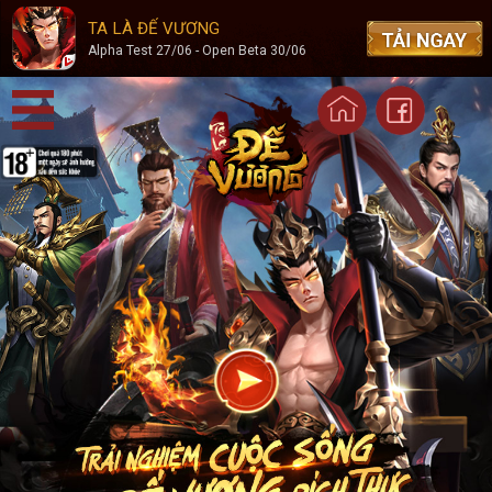
TA LÀ ĐẾ VƯƠNG
Trang chủ
Alpha Test 27/06 - Open Beta 30/06
Fanpage
Cộng đồng
Hỗ trợ
Đóng