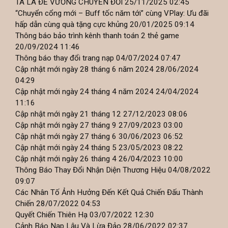
TA LÀ ĐẾ VƯƠNG CHUYỂN ĐỔI
25/11/2025 02:45
“Chuyển cổng mới – Buff tốc năm tới” cùng VPlay: Ưu đãi
hấp dẫn cùng quà tặng cực khủng
20/01/2025 09:14
Thông báo bảo trình kênh thanh toán 2 thẻ game
20/09/2024 11:46
Thông báo thay đổi trang nạp
04/07/2024 07:47
Cập nhật mới ngày 28 tháng 6 năm 2024
28/06/2024
04:29
Cập nhật mới ngày 24 tháng 4 năm 2024
24/04/2024
11:16
Cập nhật mới ngày 21 tháng 12
27/12/2023 08:06
Cập nhật mới ngày 27 tháng 9
27/09/2023 03:00
Cập nhật mới ngày 27 tháng 6
30/06/2023 06:52
Cập nhật mới ngày 24 tháng 5
23/05/2023 08:22
Cập nhật mới ngày 26 tháng 4
26/04/2023 10:00
Thông Báo Thay Đổi Nhận Diện Thương Hiệu
04/08/2022
09:07
Các Nhân Tố Ảnh Hưởng Đến Kết Quả Chiến Đấu Thành
Chiến
28/07/2022 04:53
Quyết Chiến Thiên Hạ
03/07/2022 12:30
Cảnh Báo Nạp Lậu Và Lừa Đảo
28/06/2022 02:37