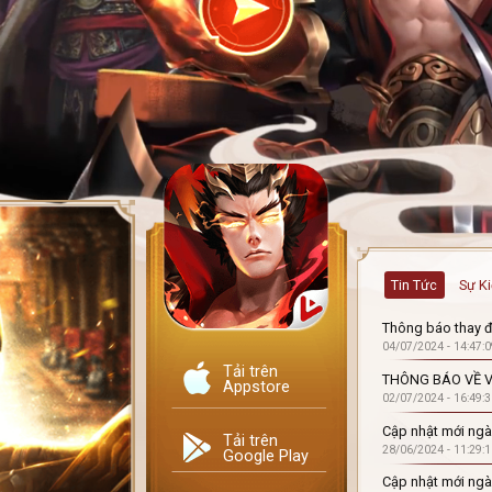
Đóng
Tin Tức
Sự K
Thông báo thay đ
04/07/2024 - 14:47:0
Tải trên
THÔNG BÁO VỀ V
Appstore
02/07/2024 - 16:49:3
Cập nhật mới ngà
Tải trên
28/06/2024 - 11:29:1
Google Play
Cập nhật mới ngà