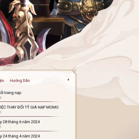
+
iện
Hướng Dẫn
ổi trang nạp
9
IỆC THAY ĐỔI TỶ GIÁ NẠP MOMO
1
y 28 tháng 6 năm 2024
1
y 24 tháng 4 năm 2024