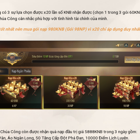
 có 3 sự lựa chọn được x20 lần số KNB nhận được (chọn 1 trong 3 gói 60K
Chúa Công cân nhắc phù hợp với tình hình tài chính của mình.
 tốt nhất nên mua gói nạp 980KNB (Gói 98NP) vì x20 chỉ áp dụng duy nhất
Chúa Công còn được nhận quà nạp đầu trị giá 5888KNB trong 3 ngày gồm:
Vân, Áo Ngân Long, 50 Tăng Cấp Đột Phá Đan, 10000 Điểm Lịch Luyện.